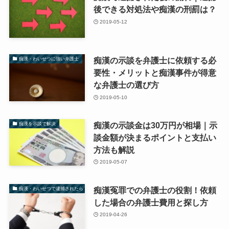
後できる対処法や痴漢の刑罰は？
2019-05-12
痴漢の示談を弁護士に依頼する必
痴漢・わいせつに強い弁護士
要性・メリットと痴漢事件が得意
な弁護士の選び方
2019-05-10
痴漢の示談金は30万円が相場｜示
痴漢を示談で解決
談金額が決まるポイントと支払い
方法も解説
2019-05-07
痴漢冤罪での弁護士の役割！依頼
痴漢・わいせつで逮捕されたら
した場合の弁護士費用と探し方
2019-04-26