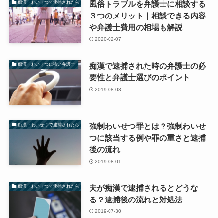
風俗トラブルを弁護士に相談する
痴漢・わいせつで逮捕されたら
３つのメリット｜相談できる内容
や弁護士費用の相場も解説
2020-02-07
痴漢で逮捕された時の弁護士の必
痴漢・わいせつに強い弁護士
要性と弁護士選びのポイント
2019-08-03
強制わいせつ罪とは？強制わいせ
痴漢・わいせつで逮捕されたら
つに該当する例や罪の重さと逮捕
後の流れ
2019-08-01
夫が痴漢で逮捕されるとどうな
痴漢・わいせつで逮捕されたら
る？逮捕後の流れと対処法
2019-07-30