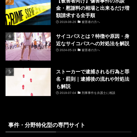
【被害者向け】傷害事件の示談
金・慰謝料の相場と出来るだけ増
額請求する全手順
2019-08-26
被害者の方へ
サイコパスとは？特徴や原因・身
近なサイコパスへの対処法を解説
2024-05-19
被害者の方へ
ストーカーで逮捕される行為と罪
名・罰則｜逮捕後の流れや対処法
も解説
2019-07-04
刑事事件を弁護士に相談
事件・分野特化型の専門サイト