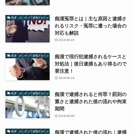
痴漢冤罪とは｜主な原因と逮捕さ
痴漢・わいせつで逮捕されたら
れるリスク・冤罪に遭った場合の
対応も解説
2019-06-15
痴漢で現行犯逮捕されるケースと
痴漢・わいせつで逮捕されたら
対処法｜後日逮捕もあり得るので
要注意！
2019-06-14
痴漢で逮捕されると何罪？罰則の
痴漢・わいせつで逮捕されたら
重さと逮捕された後の流れや拘束
期間
2019-06-05
痴漢で逮捕された後の流れ｜逮捕
痴漢・わいせつで逮捕されたら