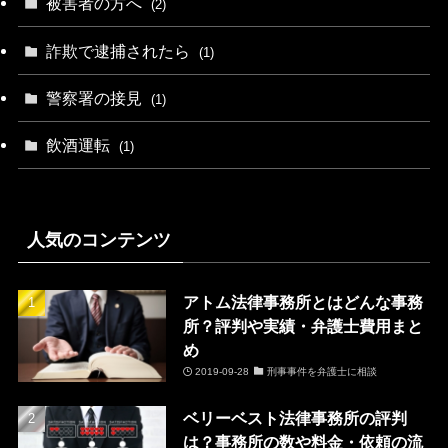
被害者の方へ
(2)
詐欺で逮捕されたら
(1)
警察署の接見
(1)
飲酒運転
(1)
人気のコンテンツ
アトム法律事務所とはどんな事務
所？評判や実績・弁護士費用まと
め
2019-09-28
刑事事件を弁護士に相談
ベリーベスト法律事務所の評判
は？事務所の数や料金・依頼の流