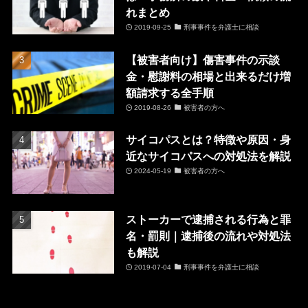
れまとめ
2019-09-25
刑事事件を弁護士に相談
【被害者向け】傷害事件の示談
金・慰謝料の相場と出来るだけ増
額請求する全手順
2019-08-26
被害者の方へ
サイコパスとは？特徴や原因・身
近なサイコパスへの対処法を解説
2024-05-19
被害者の方へ
ストーカーで逮捕される行為と罪
名・罰則｜逮捕後の流れや対処法
も解説
2019-07-04
刑事事件を弁護士に相談