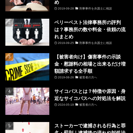
め
2019-09-28
刑事事件を弁護士に相談
ベリーベスト法律事務所の評判
は？事務所の数や料金・依頼の流
れまとめ
2019-09-25
刑事事件を弁護士に相談
【被害者向け】傷害事件の示談
金・慰謝料の相場と出来るだけ増
額請求する全手順
2019-08-26
被害者の方へ
サイコパスとは？特徴や原因・身
近なサイコパスへの対処法を解説
2024-05-19
被害者の方へ
ストーカーで逮捕される行為と罪
名・罰則｜逮捕後の流れや対処法