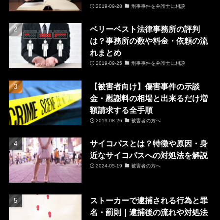
2019-09-28
刑事事件を弁護士に相談
ベリーベスト法律事務所の評判
は？事務所の数や料金・依頼の流
れまとめ
2019-09-25
刑事事件を弁護士に相談
【被害者向け】傷害事件の示談
金・慰謝料の相場と出来るだけ増
額請求する全手順
2019-08-26
被害者の方へ
サイコパスとは？特徴や原因・身
近なサイコパスへの対処法を解説
2024-05-19
被害者の方へ
ストーカーで逮捕される行為と罪
名・罰則｜逮捕後の流れや対処法