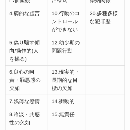
己価値観
活様式
婚姻関係
4.病的な虚言
10.行動のコ
20.多種多様
ントロール
な犯罪歴
ができない
5.偽り騙す傾
12.幼少期の
向/操作的(人
問題行動
を操る)
6.良心の呵
13.現実的・
責・罪悪感の
長期的な目
欠如
標の欠如
7.浅薄な感情
14.衝動的
8.冷淡・共感
15.無責任
性の欠如