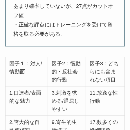
あまり確率していないが、27点がカットオ
フ値
・正確な評点にはトレーニングを受けて資
格を取る必要がある。
因子１：対人/
因子2：衝動
因子3：どち
情動面
的・反社会
らにも含ま
的行動
れない項目
1.口達者/表面
3.刺激を求
11.放逸な性
的な魅力
める/退屈し
行動
やすい
2.誇大的な自
9.寄生的生
17.数多くの