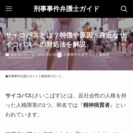
刑事事件弁護士ガイド
サイコパスとは？特徴や原因・身近なサ
イコパスへの対処法を解説
2024-05-19
刑事事件弁護士ガイド編集部
被害者の方へ
刑事事件弁護士ガイド
被害者の方へ
サイコパス
(さいこぱす)とは、反社会性の人格を持
った人格障害の1つ。和名では『
精神病質者
』とい
われています。