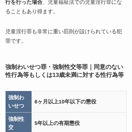
行を行った場合
、児童福祉法での児童淫行罪にな
ることもあり得ます。
児童淫行罪も非常に重い罰則が設けられている犯
罪です。
強制わいせつ罪・強制性交等罪｜同意のない
性行為等もしくは13歳未満に対する性行為等
強制わ
6ヶ月以上10年以下の懲役
いせつ
強制性
5年以上の有期懲役
交