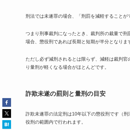
刑法では未遂罪の場合、「刑罰を減軽することが
つまり刑事裁判になったとき、裁判所の裁量で刑
場合、懲役刑であれば長期と短期が半分となりま
ただし必ず減刑されるとは限らず、減軽は裁判官
り量刑が軽くなる場合がほとんどです。
詐欺未遂の罰則と量刑の目安
詐欺未遂罪の法定刑は10年以下の懲役刑です（刑
役刑の範囲内で行われます。