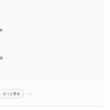
例
致
もっと見る