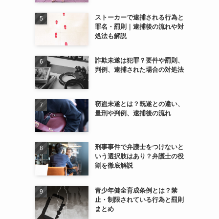
ストーカーで逮捕される行為と
罪名・罰則｜逮捕後の流れや対
処法も解説
詐欺未遂は犯罪？要件や罰則、
判例、逮捕された場合の対処法
窃盗未遂とは？既遂との違い、
量刑や判例、逮捕後の流れ
刑事事件で弁護士をつけないと
いう選択肢はあり？弁護士の役
割を徹底解説
青少年健全育成条例とは？禁
止・制限されている行為と罰則
まとめ