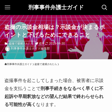
刑事事件弁護士ガイド
盗撮の示談金相場は？示談金が決まるポ
イントと下げるためにできること
2019-04-30
盗撮
盗撮で逮捕されたら
刑事事件弁護士ガイド編集部
刑事事件弁護士ガイド
盗撮で逮捕されたら
盗撮事件を起こしてしまった場合、被害者に示談
金を支払うことで
刑事手続きをなるべく早くに不
起訴や早期釈放などの望んだ結果で終わらせられ
る可能性が高く
なります。