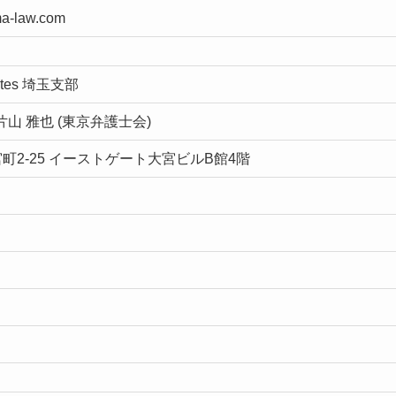
ma-law.com
ates 埼玉支部
片山 雅也 (東京弁護士会)
2-25 イーストゲート大宮ビルB館4階