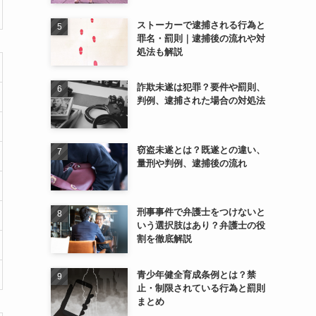
ストーカーで逮捕される行為と
罪名・罰則｜逮捕後の流れや対
処法も解説
詐欺未遂は犯罪？要件や罰則、
判例、逮捕された場合の対処法
窃盗未遂とは？既遂との違い、
量刑や判例、逮捕後の流れ
刑事事件で弁護士をつけないと
いう選択肢はあり？弁護士の役
割を徹底解説
青少年健全育成条例とは？禁
止・制限されている行為と罰則
まとめ